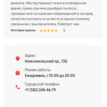
ремонта. Мастер приехал точно в оговоренное
время, прямо при мне разобрал пылесос,
проверил всё на наличие повреждений и засоров,
почистил контакты и на месте устранил поломку
связанную с выключателем. Работает, как
новенький! Расплачивалась наличными, сразу
5
Итоговая оценка:
после тестирования. Впечатление осталось очень
хорошее, качественный сервис с компетентными
специалистами
Адрес:
Комсомольский пр., 13Б
Режим работы:
Ежедневно, с 10:00 до 20:00
Городской телефон:
+7 (382) 248-46-79