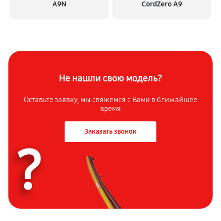
A9N
CordZero A9
Не нашли свою модель?
Оставьте заявку, мы свяжемся с
Вами в ближайшее
время
Заказать звонок
?