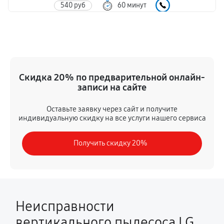
540 руб
60 минут
Замена корпуса
720 руб
60 минут
Замена аккумулятора
Скидка 20% по предварительной онлайн-
360 руб
60 минут
записи на сайте
Прошивка
Оставьте заявку через сайт и получите
индивидуальную скидку на все услуги нашего сервиса
600 руб
60 минут
Получить скидку 20%
Ремонт электродвигателя
840 руб
60 минут
Неисправности
вертикального пылесоса LG